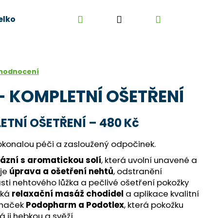
Hledat
Přihlášení
Nákupní
elkoobchod
Kontakt
Kariéra
Obchodní 
košík
 hodnocení
- KOMPLETNÍ OŠETŘENÍ
ETNÍ OŠETŘENÍ – 480 Kč
onalou péči a zasloužený odpočinek.
lázní s aromatickou solí
, která uvolní unavené a
je
úprava a ošetření nehtů
, odstranění
sti nehtového lůžka a pečlivé ošetření pokožky
eká
relaxační masáž chodidel
a aplikace kvalitní
značek
Podopharm a Podotlex
, která pokožku
á ji hebkou a svěží.