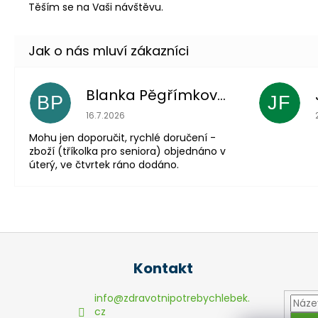
Těším se na Vaši návštěvu.
Blanka Pěgřímková
BP
JF
Hodnocení obchodu je 5 z 5 hvězdiček.
16.7.2026
Mohu jen doporučit, rychlé doručení -
zboží (tříkolka pro seniora) objednáno v
úterý, ve čtvrtek ráno dodáno.
Z
á
Kontakt
p
a
info
@
zdravotnipotrebychlebek.
t
cz