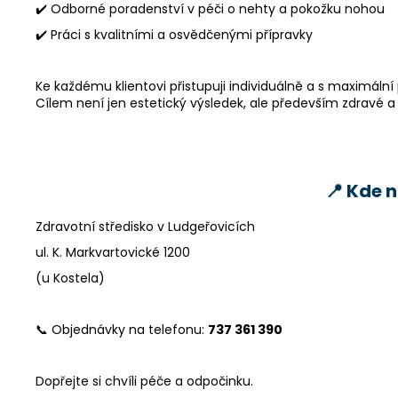
✔️ Odborné poradenství v péči o nehty a pokožku nohou
✔️ Práci s kvalitními a osvědčenými přípravky
Ke každému klientovi přistupuji individuálně a s maximální p
Cílem není jen estetický výsledek, ale především zdravé 
📍 Kde 
Zdravotní středisko v Ludgeřovicích
ul. K. Markvartovické 1200
(u Kostela)
📞 Objednávky na telefonu:
737 361 390
Dopřejte si chvíli péče a odpočinku.