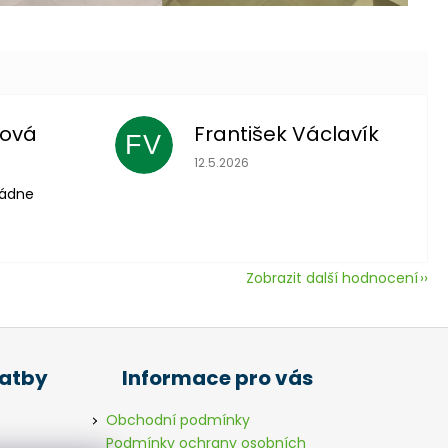
lová
František Václavík
FV
 je 5 z 5 hvězdiček.
Hodnocení obchodu je 5 z 5 hvězdič
12.5.2026
vládne
Zobrazit další hodnocení
latby
Informace pro vás
Obchodní podmínky
Podmínky ochrany osobních