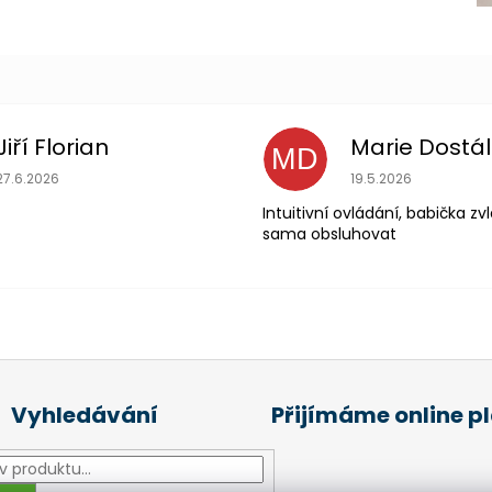
Jiří Florian
Marie Dostá
MD
Hodnocení obchodu je 5 z 5 hvězdiček.
Hodnocení obchodu
27.6.2026
19.5.2026
Intuitivní ovládání, babička z
sama obsluhovat
Vyhledávání
Přijímáme online p