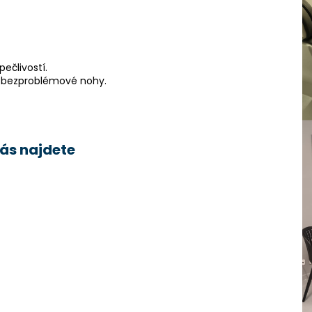
ečlivostí.
a bezproblémové nohy.
nás najdete