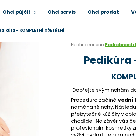
Chci půjčit
Chci servis
Chci prodat
V
edikúra - KOMPLETNÍ OŠETŘENÍ
Co potřebujete najít?
Průměrné
Neohodnoceno
Podrobnosti
hodnocení
Pedikúra 
produktu
HLEDAT
je
0,0
z
KOMPL
5
Doporučujeme
hvězdiček.
Dopřejte svým nohám dok
Procedura začíná
vodní 
namáhané nohy. Následu
přebytečné kůžičky v obla
chodidel. Na závěr vás č
profesionální kosmetiky 
vyživí, hydratuje a zanech