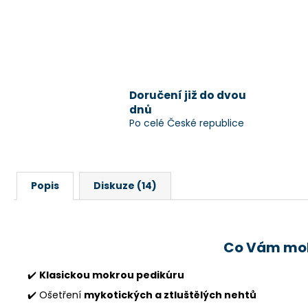
Doručení již do dvou
dnů
Po celé České republice
Popis
Diskuze (14)
Co Vám mo
✔️
Klasickou mokrou pedikúru
✔️ Ošetření
mykotických a ztluštělých nehtů