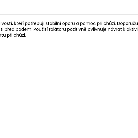
livostí, kteří potřebují stabilní oporu a pomoc při chůzi. Dopor
sti před pádem. Použití rolátoru pozitivně ovlivňuje návrat k ak
tu při chůzi.