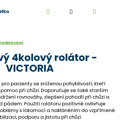
Hledat
Přihlášení
Nákupní
elkoobchod
Kontakt
Kariéra
Obchodní 
košík
 hodnocení
vý 4kolový rolátor -
VICTORIA
n pro pacienty se sníženou pohyblivostí, kteří
a pomoc při chůzi. Doporučuje se také starším
ržení rovnováhy, zlepšení pohodlí při chůzi a
d pádem. Použití rolátoru pozitivně ovlivňuje
 problémy s lokomocí a nakláněním do vzpřímené
ilizaci, podporu a jistotu při chůzi.