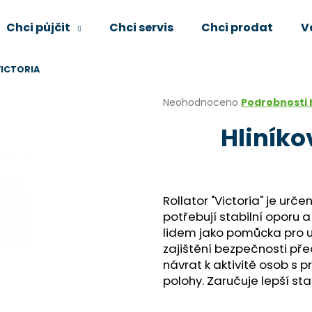
Chci půjčit
Chci servis
Chci prodat
V
 VICTORIA
Co potřebujete najít?
Průměrné
Neohodnoceno
Podrobnosti
hodnocení
Hliníko
produktu
HLEDAT
je
0,0
z
5
Doporučujeme
hvězdiček.
Rollator "Victoria" je urče
potřebují stabilní oporu 
lidem jako pomůcka pro ud
zajištění bezpečnosti pře
návrat k aktivitě osob s
polohy. Zaručuje lepší stab