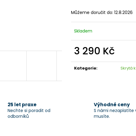
Můžeme doručit do:
12.8.2026
Skladem
3 290 Kč
Měrná
cena:
Kategorie
:
Skrytá 
25 let praxe
Výhodné ceny
Nechte si poradit od
S námi nezaplatíte 
odborníků
musíte.