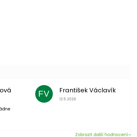
lová
František Václavík
FV
 je 5 z 5 hvězdiček.
Hodnocení obchodu je 5 z 5 hvězdič
12.5.2026
vládne
Zobrazit další hodnocení