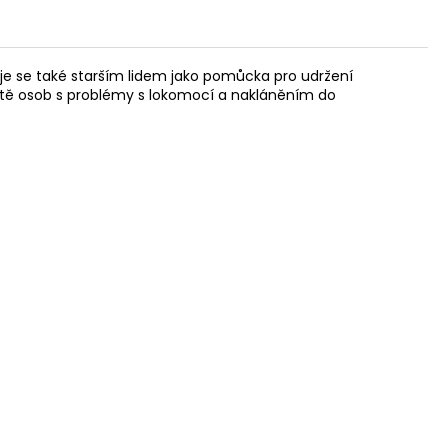
učuje se také starším lidem jako pomůcka pro udržení
tivitě osob s problémy s lokomocí a nakláněním do