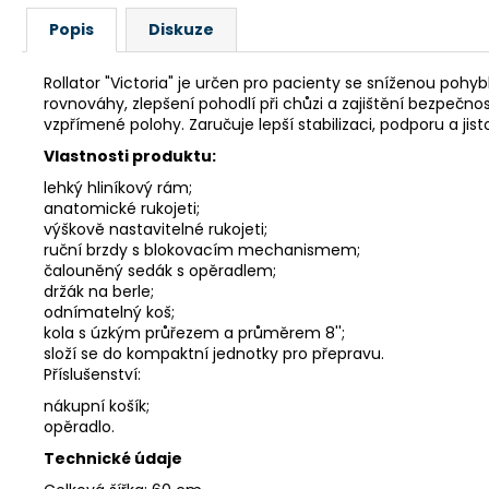
Popis
Diskuze
Rollator "Victoria" je určen pro pacienty se sníženou pohyb
rovnováhy, zlepšení pohodlí při chůzi a zajištění bezpečno
vzpřímené polohy. Zaručuje lepší stabilizaci, podporu a jisto
Vlastnosti produktu:
lehký hliníkový rám;
anatomické rukojeti;
výškově nastavitelné rukojeti;
ruční brzdy s blokovacím mechanismem;
čalouněný sedák s opěradlem;
držák na berle;
odnímatelný koš;
kola s úzkým průřezem a průměrem 8'';
složí se do kompaktní jednotky pro přepravu.
Příslušenství:
nákupní košík;
opěradlo.
Technické údaje