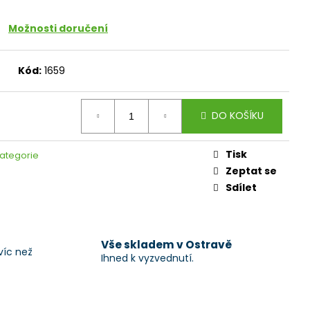
Možnosti doručení
Kód:
1659
DO KOŠÍKU
Tisk
kategorie
Zeptat se
Sdílet
Vše skladem v Ostravě
víc než
Ihned k vyzvednutí.