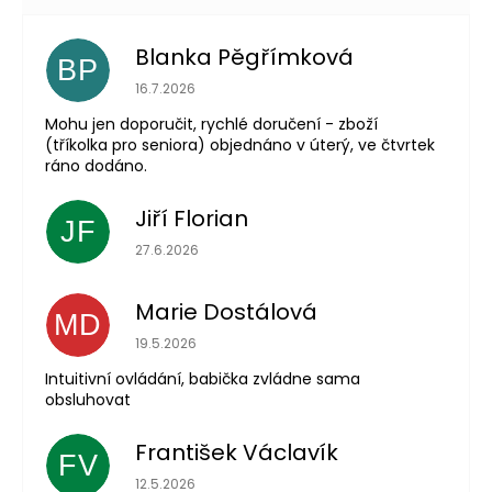
Blanka Pěgřímková
BP
Hodnocení obchodu je 5 z 5 hvězdiček.
16.7.2026
Mohu jen doporučit, rychlé doručení - zboží
(tříkolka pro seniora) objednáno v úterý, ve čtvrtek
ráno dodáno.
Jiří Florian
JF
Hodnocení obchodu je 5 z 5 hvězdiček.
27.6.2026
Marie Dostálová
MD
Hodnocení obchodu je 5 z 5 hvězdiček.
19.5.2026
Intuitivní ovládání, babička zvládne sama
obsluhovat
František Václavík
FV
Hodnocení obchodu je 5 z 5 hvězdiček.
12.5.2026