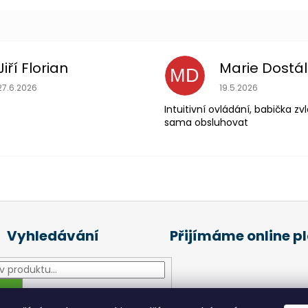
Jiří Florian
Marie Dostá
MD
Hodnocení obchodu je 5 z 5 hvězdiček.
Hodnocení obchodu
27.6.2026
19.5.2026
Intuitivní ovládání, babička z
sama obsluhovat
Vyhledávání
Přijímáme online p
HLEDAT