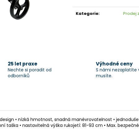
Měrná
cena:
Kategorie
:
Prodej 
25 let praxe
Výhodné ceny
Nechte si poradit od
S námi nezaplatíte 
odborníků
musíte.
design • nízká hmotnost, snadná manévrovatelnost • jednoduše s
 taška • nastavitelná výška rukojetí: 81-93 cm • Max. bezpečné z