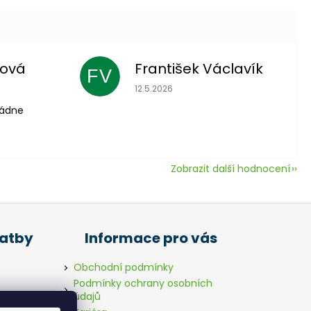
lová
František Václavík
FV
 je 5 z 5 hvězdiček.
Hodnocení obchodu je 5 z 5 hvězdič
12.5.2026
vládne
Zobrazit další hodnocení
latby
Informace pro vás
Obchodní podmínky
Podmínky ochrany osobních
údajů