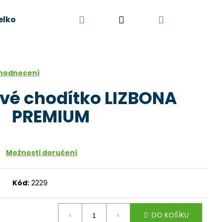
Hledat
Přihlášení
Nákupní
elkoobchod
Kontakt
Kariéra
Obchodní 
košík
 hodnocení
vé chodítko LIZBONA
PREMIUM
Možnosti doručení
Kód:
2229
DO KOŠÍKU