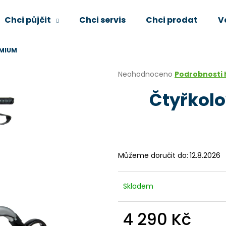
Chci půjčit
Chci servis
Chci prodat
V
EMIUM
Co potřebujete najít?
Průměrné
Neohodnoceno
Podrobnosti
hodnocení
Čtyřkolo
produktu
HLEDAT
je
0,0
z
5
Doporučujeme
hvězdiček.
Můžeme doručit do:
12.8.2026
Skladem
4 290 Kč