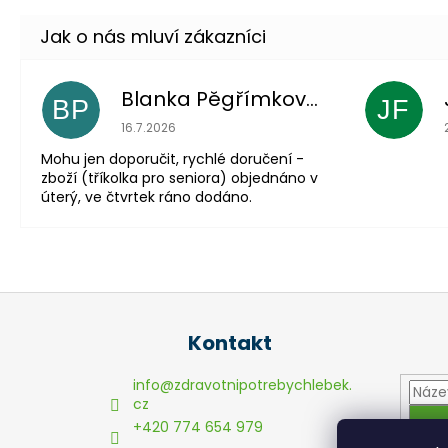
Blanka Pěgřímková
BP
JF
Hodnocení obchodu je 5 z 5 hvězdiček.
16.7.2026
Mohu jen doporučit, rychlé doručení -
zboží (tříkolka pro seniora) objednáno v
úterý, ve čtvrtek ráno dodáno.
Z
á
Kontakt
p
a
info
@
zdravotnipotrebychlebek.
t
cz
+420 774 654 979
í