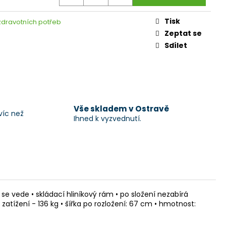
Tisk
zdravotních potřeb
Zeptat se
Sdílet
Vše skladem v Ostravě
víc než
Ihned k vyzvednutí.
e vede • skládací hliníkový rám • po složení nezabírá
atížení - 136 kg • šířka po rozložení: 67 cm • hmotnost: