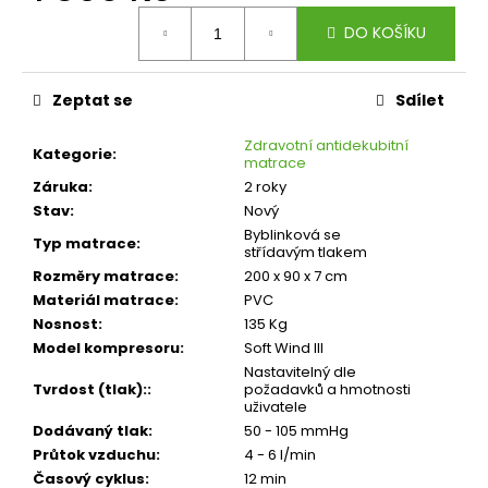
č
Měrná
u
DO KOŠÍKU
cena:
j
e
m
Zeptat se
Sdílet
e
Zdravotní antidekubitní
Kategorie
:
matrace
Záruka
:
2 roky
Stav
:
Nový
Byblinková se
Typ matrace
:
střídavým tlakem
Rozměry matrace
:
200 x 90 x 7 cm
Materiál matrace
:
PVC
Nosnost
:
135 Kg
Model kompresoru
:
Soft Wind III
Nastavitelný dle
Tvrdost (tlak):
:
požadavků a hmotnosti
uživatele
Dodávaný tlak
:
50 - 105 mmHg
Průtok vzduchu
:
4 - 6 l/min
Časový cyklus
:
12 min