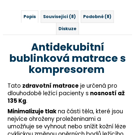
Popis
Související (8)
Podobné (8)
Diskuze
Antidekubitní
bublinková matrace s
kompresorem
Tato
zdravotní matrace
je určená pro
dlouhodobě ležící pacienty s
nosností až
135 Kg
.
Minimalizuje tlak
na části těla, které jsou
nejvíce ohroženy proleženinami a
umožňuje se vyhnout nebo snížit kožní léze
cyklickou změnou opěrných bodů ležícího