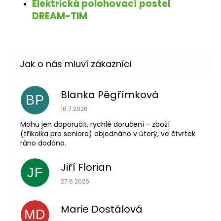
Elektrická polohovací postel
DREAM-TIM
Blanka Pěgřímková
BP
Hodnocení obchodu je 5 z 5 hvězdiček.
16.7.2026
Mohu jen doporučit, rychlé doručení - zboží
(tříkolka pro seniora) objednáno v úterý, ve čtvrtek
ráno dodáno.
Jiří Florian
JF
Hodnocení obchodu je 5 z 5 hvězdiček.
27.6.2026
Marie Dostálová
MD
Hodnocení obchodu je 5 z 5 hvězdiček.