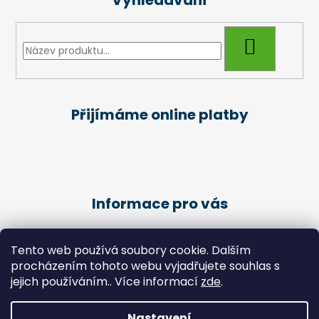
Vyhledávání
HLEDAT
Přijímáme online platby
Informace pro vás
Obchodní podmínky
Tento web používá soubory cookie. Dalším
Podmínky ochrany osobních údajů
procházením tohoto webu vyjadřujete souhlas s
Kariéra
jejich používáním.. Více informací
zde
.
Péče o klienty - Pedikúra
Nastavení