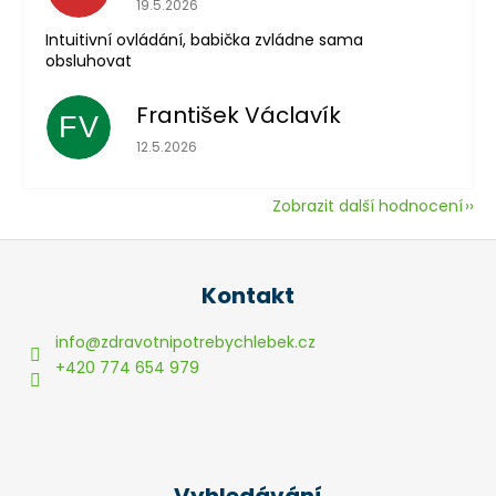
19.5.2026
Intuitivní ovládání, babička zvládne sama
obsluhovat
František Václavík
FV
Hodnocení obchodu je 5 z 5 hvězdiček.
12.5.2026
Zobrazit další hodnocení
Z
á
Kontakt
p
a
info
@
zdravotnipotrebychlebek.cz
t
+420 774 654 979
í