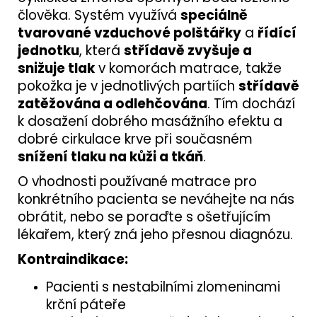
člověka. Systém využívá
speciálně
tvarované vzduchové polštářky
a
řídící
jednotku
, která
střídavě zvyšuje a
snižuje tlak
v komorách matrace, takže
pokožka je v jednotlivých partiích
střídavě
zatěžována a odlehčována
. Tím dochází
k dosažení dobrého masážního efektu a
dobré cirkulace krve při současném
snížení tlaku na kůži a tkáň
.
O vhodnosti používané matrace pro
konkrétního pacienta se neváhejte na nás
obrátit, nebo se poraďte s ošetřujícím
lékařem, který zná jeho přesnou diagnózu.
Kontraindikace:
Pacienti s nestabilními zlomeninami
krční páteře