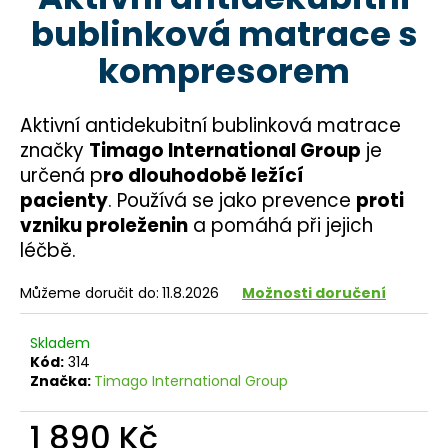
je
a
bublinková matrace s
4,7
z
j
kompresorem
5
í
hvězdiček.
t
Aktivní antidekubitní bublinková matrace
?
značky
Timago International Group
je
určená p
ro dlouhodobě ležící
pacienty
. Používá se jako prevence
proti
vzniku proleženin
a pomáhá při jejich
HLEDAT
léčbě.
Můžeme doručit do:
11.8.2026
Možnosti doručení
D
o
Skladem
p
Kód:
314
Značka:
Timago International Group
o
r
1 890 Kč
u