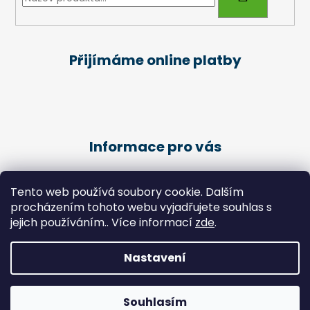
Přijímáme online platby
Informace pro vás
Obchodní podmínky
Tento web používá soubory cookie. Dalším
Podmínky ochrany osobních údajů
procházením tohoto webu vyjadřujete souhlas s
Kariéra
jejich používáním.. Více informací
zde
.
Péče o klienty - Pedikúra
Nastavení
Vytvořil Shoptet
Copyright 2026
Zdravotní potřeby Chlebek
. Všechna
Souhlasím
práva vyhrazena.