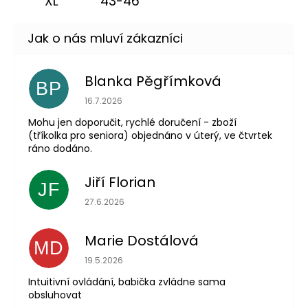
XL
43-46
Blanka Pěgřímková
BP
Hodnocení obchodu je 5 z 5 hvězdiček.
16.7.2026
Mohu jen doporučit, rychlé doručení - zboží
(tříkolka pro seniora) objednáno v úterý, ve čtvrtek
ráno dodáno.
Jiří Florian
JF
Hodnocení obchodu je 5 z 5 hvězdiček.
27.6.2026
Marie Dostálová
MD
Hodnocení obchodu je 5 z 5 hvězdiček.
19.5.2026
Intuitivní ovládání, babička zvládne sama
obsluhovat