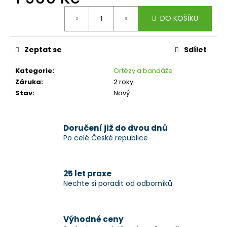
č
Měrná
u
DO KOŠÍKU
cena:
j
e
m
Zeptat se
Sdílet
e
Kategorie
:
Ortézy a bandáže
Záruka
:
2 roky
Stav
:
Nový
Doručení již do dvou dnů
Po celé České republice
25 let praxe
Nechte si poradit od odborníků
Výhodné ceny