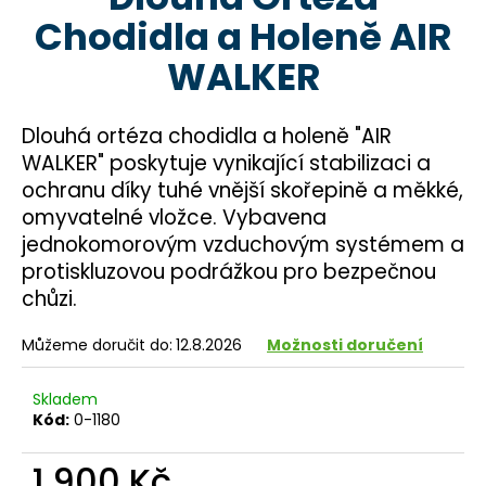
je
a
Chodidla a Holeně AIR
0,0
z
j
WALKER
5
í
hvězdiček.
t
Dlouhá ortéza chodidla a holeně "AIR
?
WALKER" poskytuje vynikající stabilizaci a
ochranu díky tuhé vnější skořepině a měkké,
omyvatelné vložce. Vybavena
jednokomorovým vzduchovým systémem a
HLEDAT
protiskluzovou podrážkou pro bezpečnou
chůzi.
D
Můžeme doručit do:
12.8.2026
Možnosti doručení
o
p
Skladem
o
Kód:
0-1180
r
u
1 900 Kč