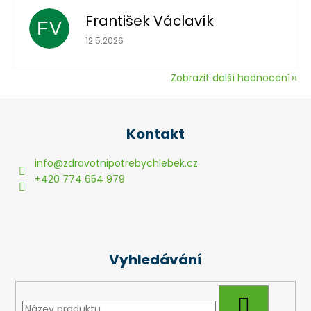
František Václavík
FV
Hodnocení obchodu je 5 z 5 hvězdiček.
12.5.2026
Zobrazit další hodnocení
Z
á
Kontakt
p
a
info
@
zdravotnipotrebychlebek.cz
t
+420 774 654 979
í
Vyhledávání
HLEDAT