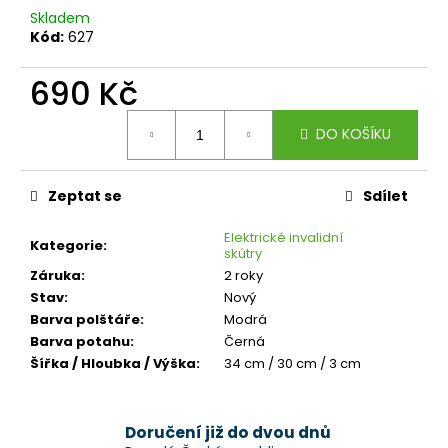
č
Skladem
u
Kód:
627
j
e
690 Kč
m
e
Měrná
DO KOŠÍKU
cena:
Zeptat se
Sdílet
Elektrické invalidní
Kategorie
:
skútry
Záruka
:
2 roky
Stav
:
Nový
Barva polštáře
:
Modrá
Barva potahu
:
Černá
Šířka / Hloubka / Výška
:
34 cm / 30 cm / 3 cm
Doručení již do dvou dnů