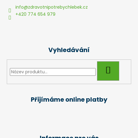
a
info
@
zdravotnipotrebychlebek.cz
t
+420 774 654 979
í
Vyhledávání
HLEDAT
Přijímáme online platby