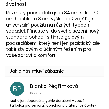
životnost.
Rozměry podsedáku jsou 34 cm šířka, 30
cm hloubka a 3 cm výška, což zajišťuje
univerzální použití na různých typech
sedadel. Přineste si do svého sezení nový
standard pohodlí s tímto gelovým
podsedákem, který není jen praktický, ale
také stylovým a účinným řešením pro
vaše zdraví a komfort.
Blanka Pěgřímková
BP
Hodnocení obchodu je 5 z 5 hvězdiček.
16.7.2026
Mohu jen doporučit, rychlé doručení - zboží
(tříkolka pro seniora) objednáno v úterý, ve čtvrtek