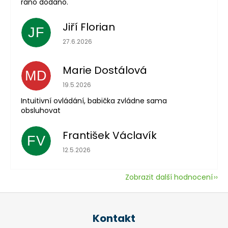
ráno dodáno.
Jiří Florian
JF
Hodnocení obchodu je 5 z 5 hvězdiček.
27.6.2026
Marie Dostálová
MD
Hodnocení obchodu je 5 z 5 hvězdiček.
19.5.2026
Intuitivní ovládání, babička zvládne sama
obsluhovat
František Václavík
FV
Hodnocení obchodu je 5 z 5 hvězdiček.
12.5.2026
Zobrazit další hodnocení
Z
á
Kontakt
p