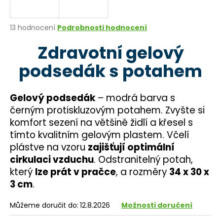
a
j
Průměrné
13 hodnocení
Podrobnosti hodnocení
í
hodnocení
Zdravotní gelový
produktu
t
je
?
podsedák s potahem
4,6
z
5
hvězdiček.
Gelový podsedák
– modrá barva s
černým protiskluzovým potahem. Zvyšte si
HLEDAT
komfort sezení na většině židlí a křesel s
tímto kvalitním gelovým plastem. Včelí
plástve na vzoru
zajišťují optimální
D
cirkulaci vzduchu
. Odstranitelný potah,
o
který
lze prát v pračce
, a rozměry
34 x 30 x
p
3 cm
.
o
r
Můžeme doručit do:
12.8.2026
Možnosti doručení
u