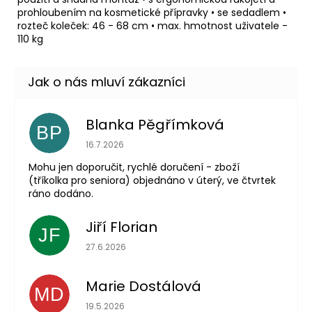
prohloubením na kosmetické přípravky • se sedadlem •
rozteč koleček: 46 - 68 cm • max. hmotnost uživatele -
110 kg
Blanka Pěgřímková
BP
Hodnocení obchodu je 5 z 5 hvězdiček.
16.7.2026
Mohu jen doporučit, rychlé doručení - zboží
(tříkolka pro seniora) objednáno v úterý, ve čtvrtek
ráno dodáno.
Jiří Florian
JF
Hodnocení obchodu je 5 z 5 hvězdiček.
27.6.2026
Marie Dostálová
MD
Hodnocení obchodu je 5 z 5 hvězdiček.
19.5.2026