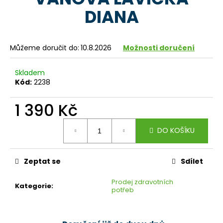
je
a
DIANA
0,0
z
j
5
í
hvězdiček.
Můžeme doručit do:
10.8.2026
Možnosti doručení
t
?
Skladem
Kód:
2238
1 390 Kč
HLEDAT
Měrná
DO KOŠÍKU
cena:
D
Zeptat se
Sdílet
o
p
Prodej zdravotních
Kategorie
:
o
potřeb
r
u