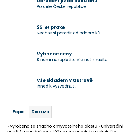
č
Doručení již do dvou dnů
u
Po celé České republice
j
e
m
25 let praxe
e
Nechte si poradit od odborníků
Výhodné ceny
S námi nezaplatíte víc než musíte.
Vše skladem v Ostravě
Ihned k vyzvednutí.
Popis
Diskuze
• vyrobena ze snadno omyvatelného plastu • univerzální
použití a snadná montáž • s ergonomickou rukojetí a