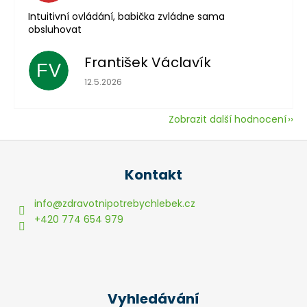
Intuitivní ovládání, babička zvládne sama
obsluhovat
František Václavík
FV
Hodnocení obchodu je 5 z 5 hvězdiček.
12.5.2026
Zobrazit další hodnocení
Z
á
Kontakt
p
a
info
@
zdravotnipotrebychlebek.cz
t
+420 774 654 979
í
Vyhledávání