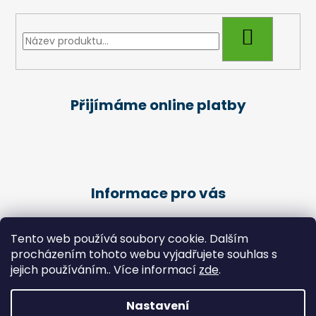
HLEDAT
Přijímáme online platby
Informace pro vás
Obchodní podmínky
Tento web používá soubory cookie. Dalším
Podmínky ochrany osobních údajů
procházením tohoto webu vyjadřujete souhlas s
Kariéra
jejich používáním.. Více informací
zde
.
Péče o klienty - Pedikúra
Nastavení