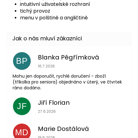
intuitivní uživatelské rozhraní
tichý provoz
menu v polštině a angličtině
Blanka Pěgřímková
BP
Hodnocení obchodu je 5 z 5 hvězdiček.
16.7.2026
Mohu jen doporučit, rychlé doručení - zboží
(tříkolka pro seniora) objednáno v úterý, ve čtvrtek
ráno dodáno.
Jiří Florian
JF
Hodnocení obchodu je 5 z 5 hvězdiček.
27.6.2026
Marie Dostálová
MD
Hodnocení obchodu je 5 z 5 hvězdiček.
19.5.2026