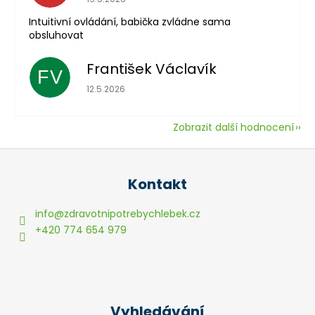
Intuitivní ovládání, babička zvládne sama
obsluhovat
František Václavík
FV
Hodnocení obchodu je 5 z 5 hvězdiček.
12.5.2026
Zobrazit další hodnocení
Z
á
Kontakt
p
a
info
@
zdravotnipotrebychlebek.cz
t
+420 774 654 979
í
Vyhledávání