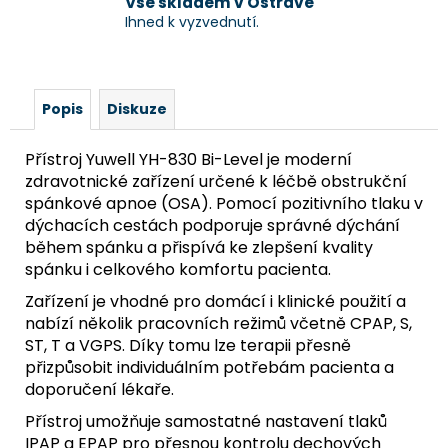
Vše skladem v Ostravě
Ihned k vyzvednutí.
Popis
Diskuze
Přístroj Yuwell YH-830 Bi-Level je moderní
zdravotnické zařízení určené k léčbě obstrukční
spánkové apnoe (OSA). Pomocí pozitivního tlaku v
dýchacích cestách podporuje správné dýchání
během spánku a přispívá ke zlepšení kvality
spánku i celkového komfortu pacienta.
Zařízení je vhodné pro domácí i klinické použití a
nabízí několik pracovních režimů včetně CPAP, S,
ST, T a VGPS. Díky tomu lze terapii přesně
přizpůsobit individuálním potřebám pacienta a
doporučení lékaře.
Přístroj umožňuje samostatné nastavení tlaků
IPAP a EPAP pro přesnou kontrolu dechových