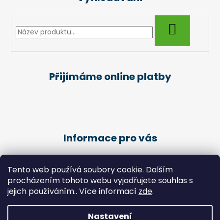
HLEDAT
Přijímáme online platby
Informace pro vás
Obchodní podmínky
Tento web používá soubory cookie. Dalším
Podmínky ochrany osobních údajů
procházením tohoto webu vyjadřujete souhlas s
Kariéra
jejich používáním.. Více informací
zde
.
Péče o klienty - Pedikúra
Nastavení