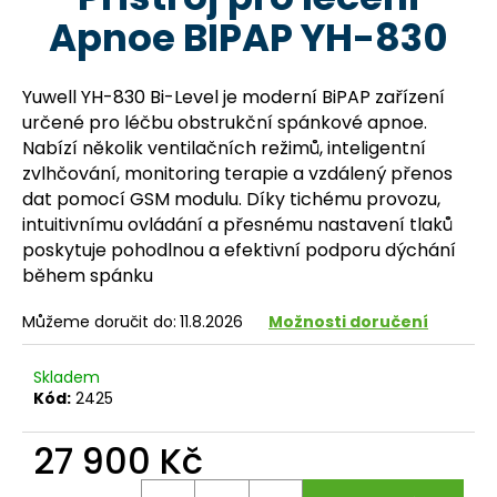
je
a
Apnoe BIPAP YH-830
0,0
z
j
5
í
hvězdiček.
Yuwell YH-830 Bi-Level je moderní BiPAP zařízení
t
určené pro léčbu obstrukční spánkové apnoe.
?
Nabízí několik ventilačních režimů, inteligentní
zvlhčování, monitoring terapie a vzdálený přenos
dat pomocí GSM modulu. Díky tichému provozu,
intuitivnímu ovládání a přesnému nastavení tlaků
poskytuje pohodlnou a efektivní podporu dýchání
HLEDAT
během spánku
Můžeme doručit do:
11.8.2026
Možnosti doručení
D
o
Skladem
Kód:
2425
p
o
27 900 Kč
r
u
Měrná