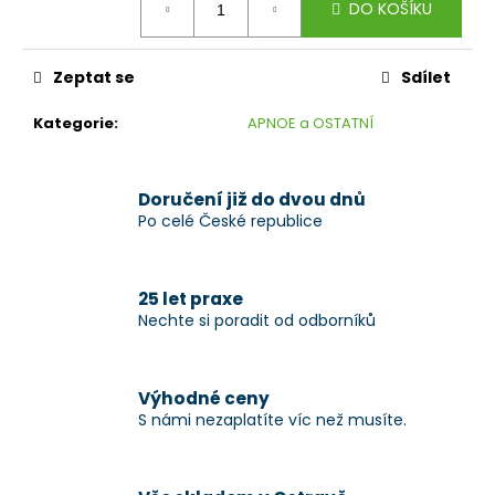
č
DO KOŠÍKU
cena:
u
j
e
Zeptat se
Sdílet
m
e
Kategorie
:
APNOE a OSTATNÍ
Doručení již do dvou dnů
Po celé České republice
25 let praxe
Nechte si poradit od odborníků
Výhodné ceny
S námi nezaplatíte víc než musíte.