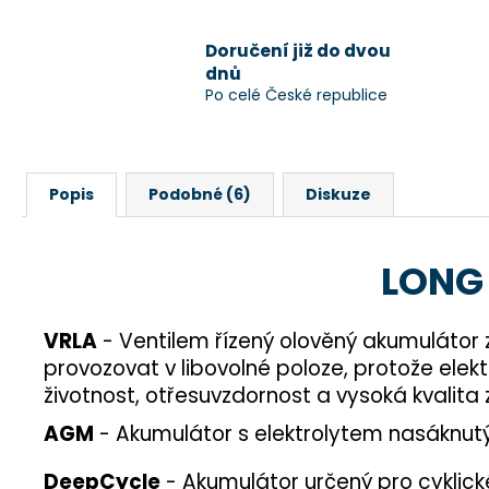
Doručení již do dvou
dnů
Po celé České republice
Popis
Podobné (6)
Diskuze
LONG 
VRLA
- Ventilem řízený olověný akumulátor 
provozovat v libovolné poloze, protože elekt
životnost, otřesuvzdornost a vysoká kvalita
AGM
- Akumulátor s elektrolytem nasáknutý
DeepCycle
- Akumulátor určený pro cyklické