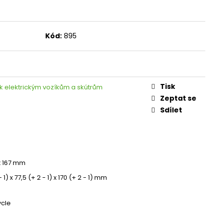
Kód:
895
Tisk
 k elektrickým vozíkům a skútrům
Zeptat se
Sdílet
 x 167 mm
- 1) x 77,5 (+ 2 - 1) x 170 (+ 2 - 1) mm
cle