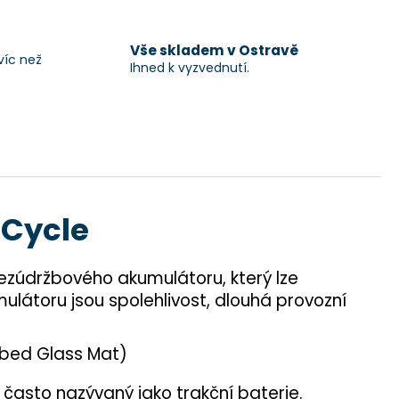
Vše skladem v Ostravě
víc než
Ihned k vyzvednutí.
pCycle
ezúdržbového akumulátoru, který lze
mulátoru jsou spolehlivost, dlouhá provozní
rbed Glass Mat)
 často nazývaný jako trakční baterie.