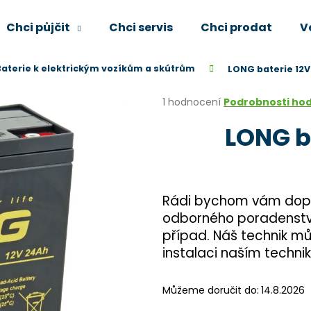
Chci půjčit
Chci servis
Chci prodat
V
Baterie k elektrickým vozíkům a skútrům
LONG baterie 12
Co potřebujete najít?
Průměrné
1 hodnocení
Podrobnosti ho
hodnocení
LONG b
produktu
HLEDAT
je
5,0
z
5
Doporučujeme
hvězdiček.
Rádi bychom vám dopor
odborného poradenství 
případ. Náš technik mů
instalaci naším techn
Můžeme doručit do:
14.8.2026