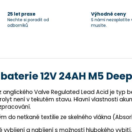
25 let praxe
Výhodné ceny
Nechte si poradit od
S námi nezaplatíte 
odborníků
musíte.
baterie 12V 24AH M5 Dee
z anglického Valve Regulated Lead Acid je typ b
rolyt není v tekutém stavu. Hlavní vlastnosti aku
 zpracování.
m do netkané textilie ze skelného vlákna (Abso
 vybíjení a nabíjení s možností hlubokého vybití,