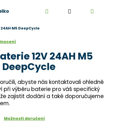
Hledat
Přihlášení
Nákupní
elkoobchod
Kontakt
Kariéra
Obchodní 
V 24AH M5 DeepCycle
košík
dnocení
aterie 12V 24AH M5
DeepCycle
učili, abyste nás kontaktovali ohledně
při výběru baterie pro váš specifický
že zajistit dodání a také doporučujeme
ikem.
Možnosti doručení