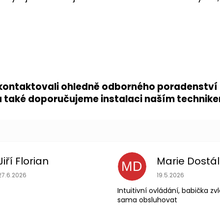
kontaktovali ohledně odborného poradenství p
 a také doporučujeme instalaci naším technik
Jiří Florian
Marie Dostá
MD
Hodnocení obchodu je 5 z 5 hvězdiček.
Hodnocení obchodu
27.6.2026
19.5.2026
Intuitivní ovládání, babička z
sama obsluhovat