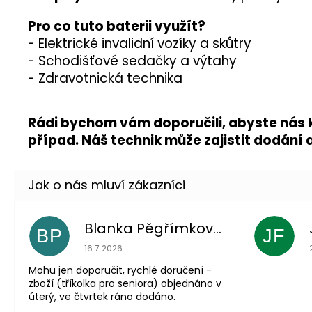
Pro co tuto baterii využít?
- Elektrické invalidní vozíky a skůtry
- Schodišťové sedačky a výtahy
- Zdravotnická technika
Rádi bychom vám doporučili, abyste nás 
případ. Náš technik může zajistit dodání
Blanka Pěgřímková
BP
JF
Hodnocení obchodu je 5 z 5 hvězdiček.
16.7.2026
Mohu jen doporučit, rychlé doručení -
zboží (tříkolka pro seniora) objednáno v
úterý, ve čtvrtek ráno dodáno.