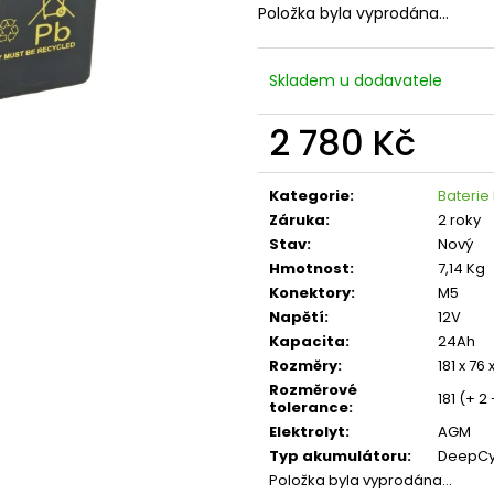
Položka byla vyprodána…
Skladem u dodavatele
2 780 Kč
Měrná
cena:
Kategorie
:
Baterie
Záruka
:
2 roky
Stav
:
Nový
Hmotnost
:
7,14 Kg
Konektory
:
M5
Napětí
:
12V
Kapacita
:
24Ah
Rozměry
:
181 x 76
Rozměrové
181 (+ 2 
tolerance
:
Elektrolyt
:
AGM
Typ akumulátoru
:
DeepCy
Položka byla vyprodána…