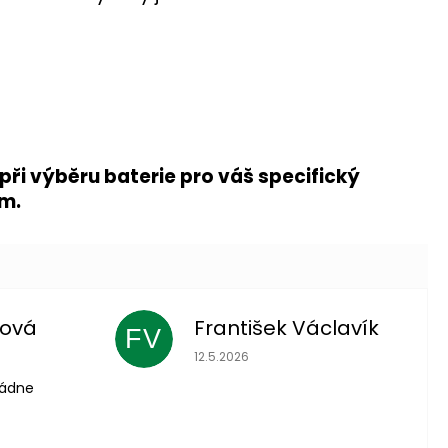
ři výběru baterie pro váš specifický
em.
lová
František Václavík
FV
 je 5 z 5 hvězdiček.
Hodnocení obchodu je 5 z 5 hvězdič
12.5.2026
vládne