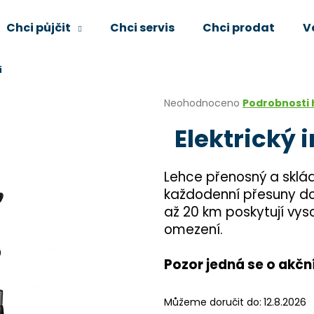
Chci půjčit
Chci servis
Chci prodat
V
í
Co potřebujete najít?
Průměrné
Neohodnoceno
Podrobnosti
hodnocení
Elektrický 
produktu
HLEDAT
je
0,0
z
Lehce přenosný a skládac
5
Doporučujeme
každodenní přesuny do
hvězdiček.
až 20 km poskytují vys
omezení.
Pozor jedná se o akčn
Můžeme doručit do:
12.8.2026