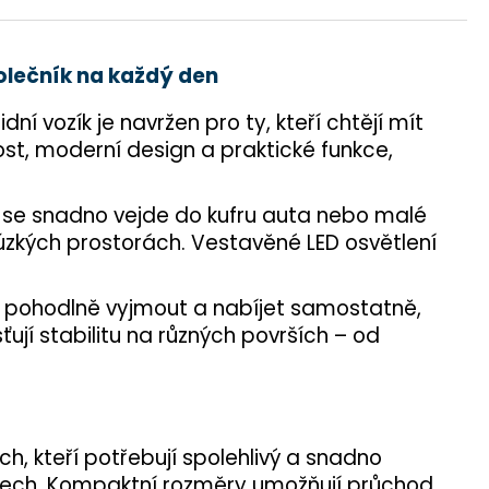
polečník na každý den
 vozík je navržen pro ty, kteří chtějí mít
st, moderní design a praktické funkce,
e se snadno vejde do kufru auta nebo malé
 úzkých prostorách. Vestavěné LED osvětlení
lze pohodlně vyjmout a nabíjet samostatně,
ují stabilitu na různých površích – od
h, kteří potřebují spolehlivý a snadno
ýletech. Kompaktní rozměry umožňují průchod