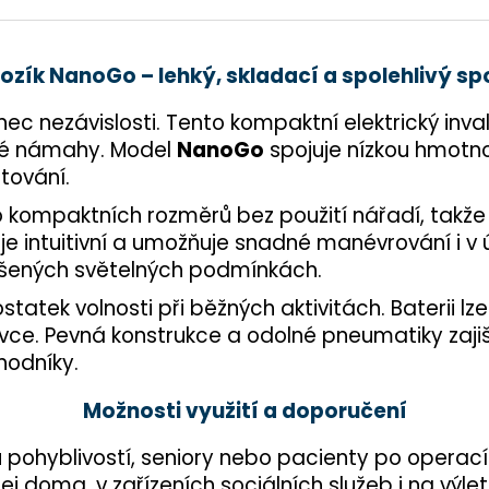
 vozík NanoGo – lehký, skladací a spolehlivý s
ezávislosti. Tento kompaktní elektrický invalidní
né námahy. Model
NanoGo
spojuje nízkou hmotno
tování.
do kompaktních rozměrů bez použití nářadí, takž
je intuitivní a umožňuje snadné manévrování i v
ršených světelných podmínkách.
statek volnosti při běžných aktivitách. Baterii 
vce. Pevná konstrukce a odolné pneumatiky zajišť
hodníky.
Možnosti využití a doporučení
 pohyblivostí, seniory nebo pacienty po operacíc
jej doma, v zařízeních sociálních služeb i na v