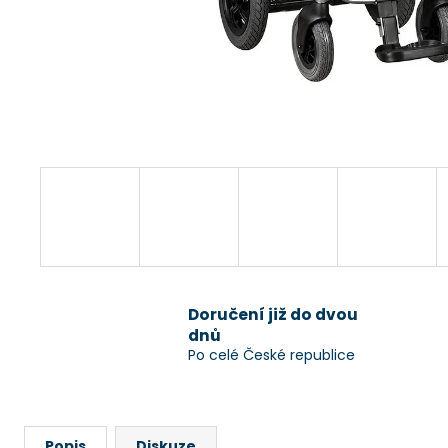
Doručení již do dvou
dnů
Po celé České republice
Popis
Diskuze