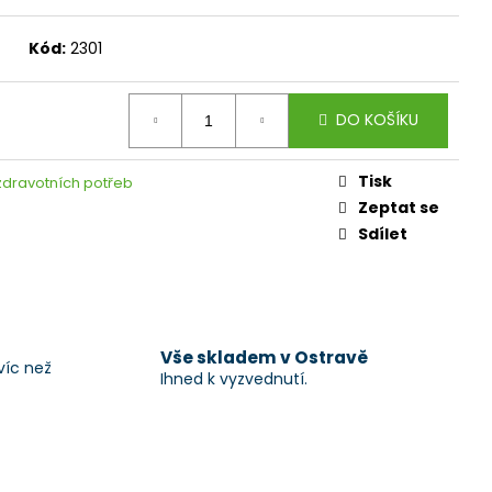
Kód:
2301
DO KOŠÍKU
Tisk
zdravotních potřeb
Zeptat se
Sdílet
Vše skladem v Ostravě
víc než
Ihned k vyzvednutí.